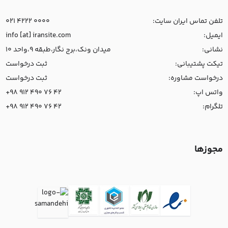
تلفن تماس ایران سایت:
021 4222 0000
ایمیل:
info [at] iransite.com
نشانی:
میدان ونک،برج نگار،طبقه 9،واحد 10
تیکت پشتیبانی:
ثبت درخواست
درخواست مشاوره:
ثبت درخواست
واتس اپ:
+98 912 490 76 42
تلگرام:
+98 912 490 76 42
مجوزها