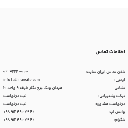
اطلاعات تماس
تلفن تماس ایران سایت:
021 4222 0000
ایمیل:
info [at] iransite.com
نشانی:
میدان ونک،برج نگار،طبقه 9،واحد 10
تیکت پشتیبانی:
ثبت درخواست
درخواست مشاوره:
ثبت درخواست
واتس اپ:
+98 912 490 76 42
تلگرام:
+98 912 490 76 42