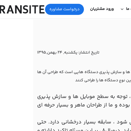
 ما
ورود مشتریان
درخواست مشاوره
تاریخ انتشار:
یکشنبه, 24 بهمن,1395
یل ها و سازش پذیری دستگاه هایی است که طراحی آن ها
این نوع دستگاه ها را طراحی کنند
، توجه به سطح موبایل ها و سازش پذیری
ده و ما از طراحان ماهر و بسیار حرفه ای
شود ، سابقه بسیار درخشانی دارد. حتی
WordPress در desktop ها هم نتوانست به موفقیت واقعی دست یابد. دروپال8 ، بر این مسئله تاکید داشته و