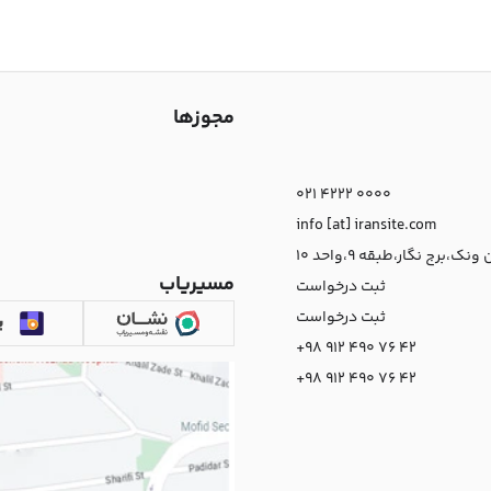
مجوزها
021 4222 0000
info [at] iransite.com
نک،برج نگار،طبقه 9،واحد 10
مسیریاب
ثبت درخواست
ثبت درخواست
+98 912 490 76 42
+98 912 490 76 42