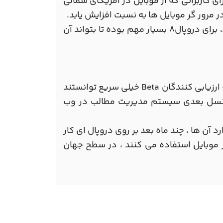
ای کاربرانی که از موبایل در آمریکای شمالی
سرعت دانلود ، بهبود ارائه صفحات و عملکرد tweak به JavaScript، برای دروپال8 بسیار مهم بوده تا بتواند آن
تاریخ انتشار برای دروپال8، 13 ام سپتامبر 2013 می باشد. اگر چه که ارزیابی کنندگان Beta خیلی سریع توانستند
ه نسل بعدی سیستم مدیریت مطالب در وب
، اصلا اهمیتی ندارد آن ها ، چند ماه بعد بر روی دروپال ای کار
از موبایل استفاده می کنند ، در سطح جهان