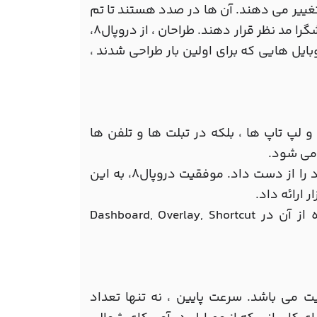
 با دقت و موشکافانه ، landscape وب ها را تغییر می دهند. آن ها در صدد هستند تا تم
های پیش فرض مثل Bartik،Stark Seven را به عنوان تم های واکنشگرا مد نظر قرار دهند. طراحان ، از دروپال8،
یل هایی که برای اولین بار طراحی شدند ،
 طراحی وب سایت ، که مطالب آن، نه تنها در desktop ها و لپ تاپ ها ، بلکه در تبلت ها و تلفن ها
دروپال7، نتوانست این قابلیت را ارائه دهد و به خاطر هن بازار خود را از دست داد. موفقیت دروپال8، به این
 ارائه داد.
کار اصلی که می توان با این ابزار مدیریتی انجام داد ، استفاده از آن در Dashboard, Overlay, Shortcut
 وبسایت می باشد. سرعت پایین ، نه تنها تعداد