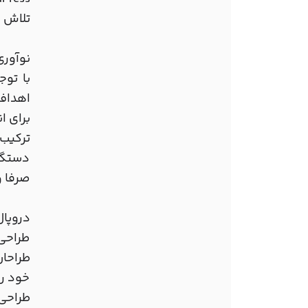
تلاش م
نوآوری دروپال8 در مو
برای ا
دستگاه
صرفا و
دروپال
طراحی 
طراحان
خود را
طراحی