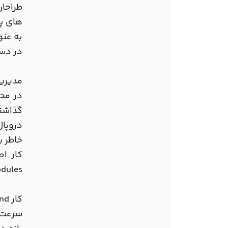
به عنو
در دست
مدیریت
گذاشته می شوند،
خاطر ب
modules و لینک هایtextual
کار Front-End