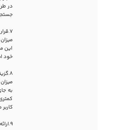
در طرا
جستجو 
7
قرار
.
میزان رعا
این مو
خود اس
8
گزین
.
میزان رعا
به جای
کمتری
کاربر 
9
ارائ
.