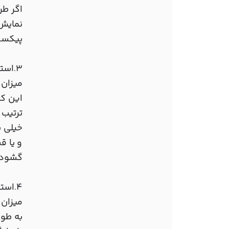
اگر طر
پیکسل 
3
استف
.
میزان رعا
این که
ترتیب 
خیلی ن
و یا ق
گشوده 
4
استف
.
میزان رعا
به طور