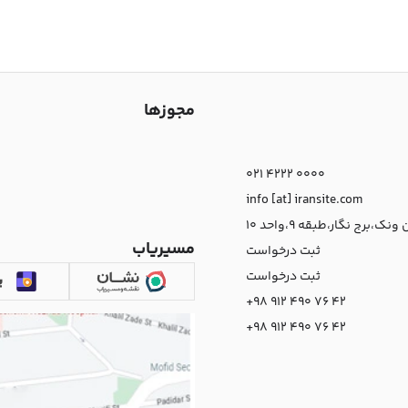
مجوزها
021 4222 0000
info [at] iransite.com
نک،برج نگار،طبقه 9،واحد 10
مسیریاب
ثبت درخواست
ثبت درخواست
+98 912 490 76 42
+98 912 490 76 42