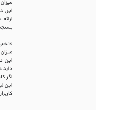
میزان رعا
این دس
ارائه 
بسنجد 
10
هیچ
.
میزان رعا
این دس
دارد د
اگر کا
این لی
کاربر