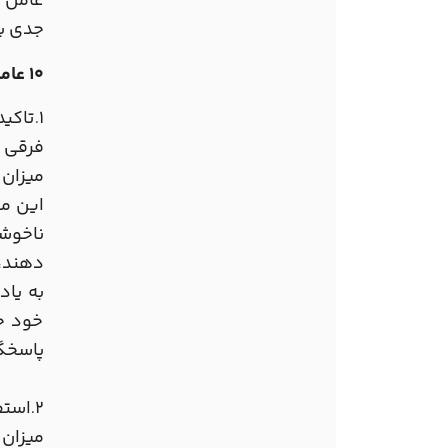
عامل ر
جدی ب
10 عامل که در طراحی سایت تخلف محسوب می شود
1
تاکید
.
فرقی د
میزان رعا
این مو
ناخوشا
دهند، 
به یاد
خود جا
پاسخگو
2
استف
.
میزان رعا