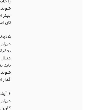
را جای
شوند
.
بهتر ا
تان اس
5
توضی
.
میزان رعا
تحقیقا
دنبال 
باید ب
شوند. 
گذار 
6
آرشی
.
میزان رعا
کاربرا