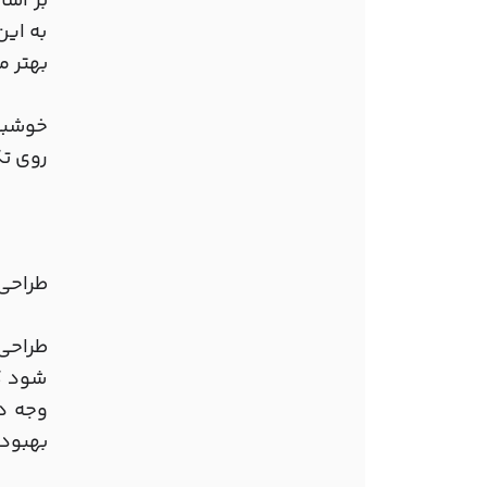
بر اسا
به ای
بهتر م
خوشبخت
روی تک
طراحی
شود ک
وجه در
بهبود 