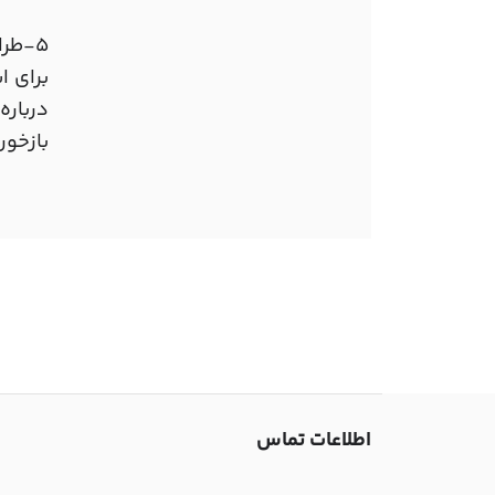
5-طر
برای ا
دربار
بازخور
اطلاعات تماس