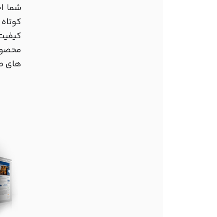
کوتاه 
کیفیت
محصول
های طو