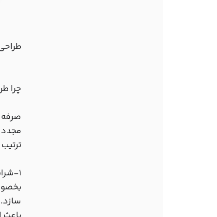
طراحی 
چرا ط
صرفه ن
مجدد م
ترتیب 
1-شرا
بخصوصی
سازد. 
باعث ا