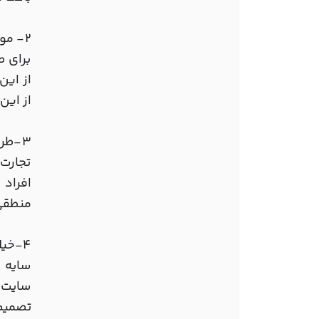
2- مو
برای ص
از این
از این
3-طر
تجارت
افراد 
منطقی
4-خی
سایه 
سایت ن
تصمیم 