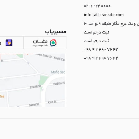
021 4222 0000
info [at] iransite.com
نک،برج نگار،طبقه 9،واحد 10
مسیریاب
ثبت درخواست
ثبت درخواست
+98 912 490 76 42
+98 912 490 76 42