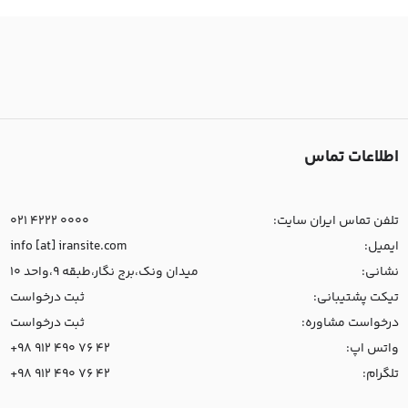
اطلاعات تماس
تلفن تماس ایران سایت:
021 4222 0000
ایمیل:
info [at] iransite.com
نشانی:
میدان ونک،برج نگار،طبقه 9،واحد 10
تیکت پشتیبانی:
ثبت درخواست
درخواست مشاوره:
ثبت درخواست
واتس اپ:
+98 912 490 76 42
تلگرام:
+98 912 490 76 42