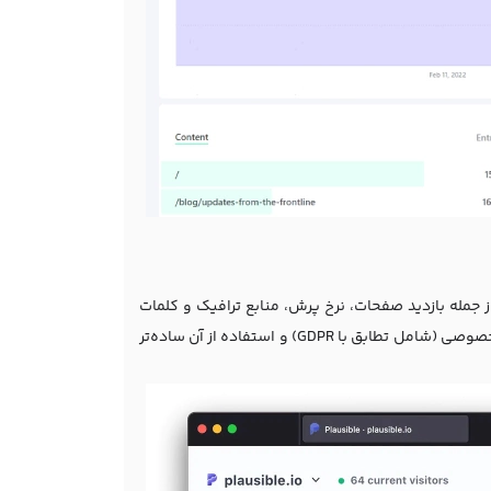
می‌کند، از جمله بازدید صفحات، نرخ پرش، منابع ترافیک و کلمات
جستجو. این پلتفرم مشابه گوگل آنالیتیکس است، با این تفاوت که سازگارتر با حریم خصوصی (شامل تطابق با GDPR) و استفاده از آن ساده‌تر