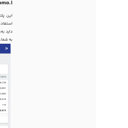
1.Matomo (ماتومو)
این پلت
به شما، 