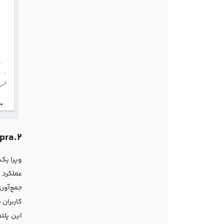
2.Woopra (ووپرا)
وپرا یک 
عملکرد 
جمع‌آوری
کاربران
این پلت