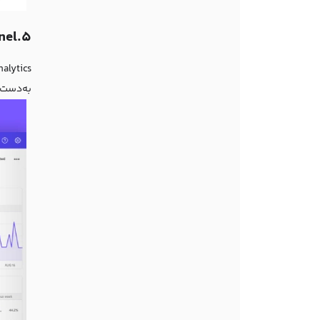
5.Mixpanel (میکس‌پنل)
به‌دست آورید. این 