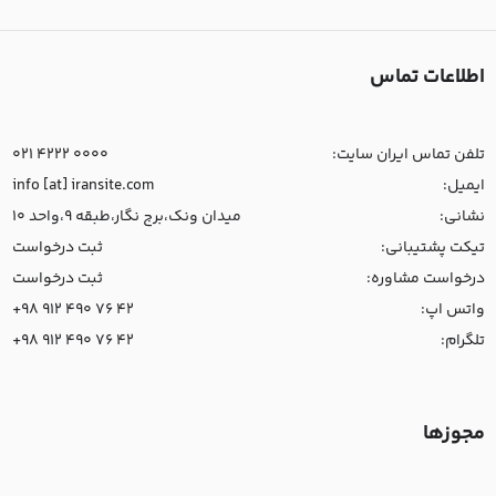
اطلاعات تماس
تلفن تماس ایران سایت:
021 4222 0000
ایمیل:
info [at] iransite.com
نشانی:
میدان ونک،برج نگار،طبقه 9،واحد 10
تیکت پشتیبانی:
ثبت درخواست
درخواست مشاوره:
ثبت درخواست
واتس اپ:
+98 912 490 76 42
تلگرام:
+98 912 490 76 42
مجوزها