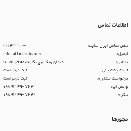
اطلاعات تماس
تلفن تماس ایران سایت:
021 4222 0000
ایمیل:
info [at] iransite.com
نشانی:
میدان ونک،برج نگار،طبقه 9،واحد 10
تیکت پشتیبانی:
ثبت درخواست
درخواست مشاوره:
ثبت درخواست
واتس اپ:
+98 912 490 76 42
تلگرام:
+98 912 490 76 42
مجوزها