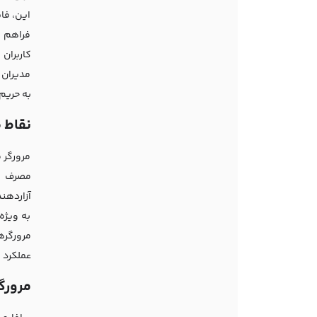
این، فای
فراهم م
کاربران 
مدیران 
به حریم
نقاط 
مرورگر ف
مصرف با
آزاردهن
به ویژه
مرورگره
عملکرد م
مرورگ