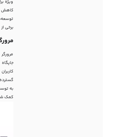
ویژه بر
کاهش عم
توسعه‌د
برخی از 
مرورگ
مرورگر 
جایگاه 
کاربران
گسترده، 
به توسع
کمک شای