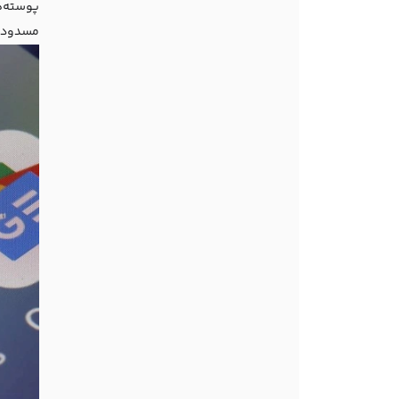
پوسته‌ه
مسدود ک