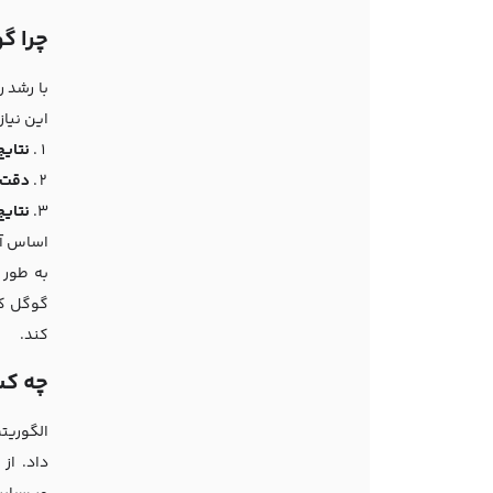
چرا گو
با رشد ر
این نیاز
نتایج
دقت 
نتایج
اساس آن
به طور 
گوگل کمک
کند.
چه کس
الگوریت
داد. از