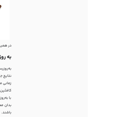
در همین
به رو
به‌روزر
نتایج ج
زمانی م
کافئین 
با به‌ر
بدان مع
باشند. 