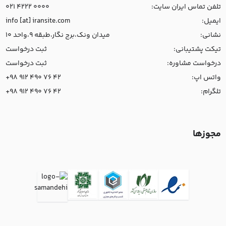
تلفن تماس ایران سایت:
021 4222 0000
ایمیل:
info [at] iransite.com
نشانی:
میدان ونک،برج نگار،طبقه 9،واحد 10
تیکت پشتیبانی:
ثبت درخواست
درخواست مشاوره:
ثبت درخواست
واتس اپ:
+98 912 490 76 42
تلگرام:
+98 912 490 76 42
مجوزها