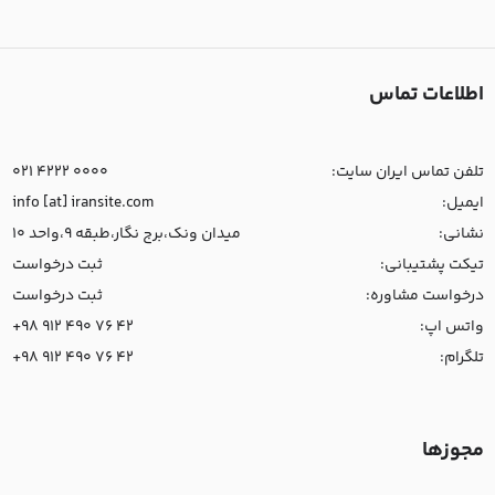
اطلاعات تماس
تلفن تماس ایران سایت:
021 4222 0000
ایمیل:
info [at] iransite.com
نشانی:
میدان ونک،برج نگار،طبقه 9،واحد 10
تیکت پشتیبانی:
ثبت درخواست
درخواست مشاوره:
ثبت درخواست
واتس اپ:
+98 912 490 76 42
تلگرام:
+98 912 490 76 42
مجوزها