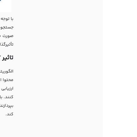
جستجو ک
تأثیرگذار باشد. ک
تاثیر BERT بر سئو
ارزیابی 
بپردازن
کند.