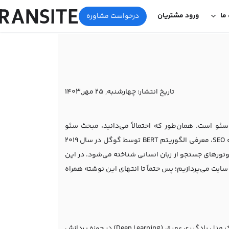
 ما
ورود مشتریان
درخواست مشاوره
تاریخ انتشار:
چهارشنبه, 25 مهر,1403
سئو است. همان‌طور که احتمالاً می‌دانید، مبحث سئو
موضوعی بسیار پیشرفته و به شدت تخصصی است. یکی از پیشرفت‌های مهم در زمینه SEO، معرفی الگوریتم BERT توسط گوگل در سال ۲۰۱۹
نقلاب در پردازش زبان طبیعی (NLP) و درک عمیق‌تر موتورهای جستجو از زبان انسانی شناخته می‌شود. در این
سایت
می‌پردازیم؛ پس حتماً تا انتهای این نوشته همراه
BERT که مخفف Bidirectional Encoder Representations from Transformers است، یک مدل یادگیری عمیق (Deep Learning) در حوزه پردازش