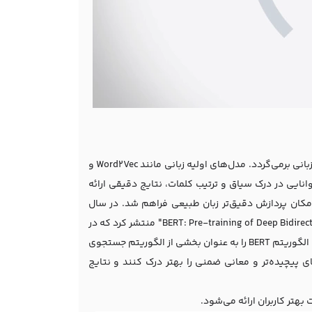
پیشینه توسعه BERT به پیشرفت‌های گسترده‌ای در زمینه یادگیری عمیق و مدل‌های زبانی برمی‌گردد. مدل‌های اولیه زبانی مانند Word2Vec و
ایش دهند، اما به دلیل عدم توانایی در درک سیاق و ترتیب کلمات، نتایج دقیقی ارائه
مکان پردازش دقیق‌تر زبان طبیعی فراهم شد. در سال
۲۰۱۸، گوگل مقاله‌ای تحت عنوان "BERT: Pre-training of Deep Bidirectional Transformers for Language Understanding" منتشر کرد که در
آن اصول و روش‌های توسعه BERT توضیح داده شد. در سال ۲۰۱۹، گوگل اعلام کرد که الگوریتم BERT را به عنوان بخشی از الگوریتم جستجوی
پیچیده‌تر و معانی ضمنی را بهتر درک کنند و نتایج
بهتر کاربران ارائه می‌شود.