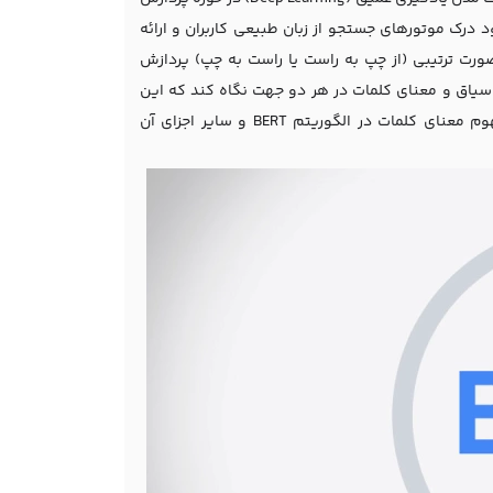
 (NLP) است که توسط گوگل توسعه یافته است. هدف اصلی BERT بهبود درک موتورهای جستجو از زبان طبیعی کاربران و ارائه
دل‌های قبلی که زبان را به صورت ترتیبی (از چپ به راست یا راست به چپ) پردازش
عمل می‌کند. این بدان معناست که BERT قادر است به سیاق و معنای کلمات در هر دو جهت نگاه کند که این
ویژگی به درک بهتر و عمیق‌تر متن‌ها کمک می‌کند. در ادامه به بررسی کامل مفهوم معنای کلمات در الگوریتم BERT و سایر اجزای آن