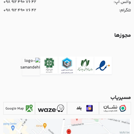
واتس اپ:
+98 912 490 76 42
تلگرام:
+98 912 490 76 42
مجوزها
مسیریاب