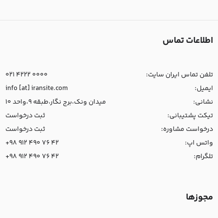
اطلاعات تماس
تلفن تماس ایران سایت:
021 4222 0000
ایمیل:
info [at] iransite.com
نشانی:
میدان ونک،برج نگار،طبقه 9،واحد 10
تیکت پشتیبانی:
ثبت درخواست
درخواست مشاوره:
ثبت درخواست
واتس اپ:
+98 912 490 76 42
تلگرام:
+98 912 490 76 42
مجوزها