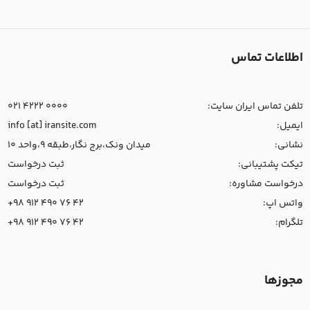
اطلاعات تماس
تلفن تماس ایران سایت:
021 4222 0000
ایمیل:
info [at] iransite.com
نشانی:
میدان ونک،برج نگار،طبقه 9،واحد 10
تیکت پشتیبانی:
ثبت درخواست
درخواست مشاوره:
ثبت درخواست
واتس اپ:
+98 912 490 76 42
تلگرام:
+98 912 490 76 42
مجوزها