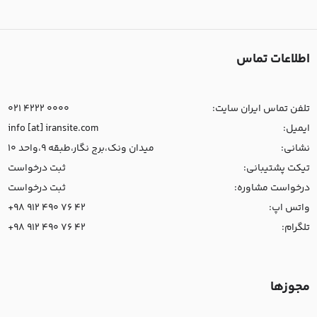
اطلاعات تماس
تلفن تماس ایران سایت:
021 4222 0000
ایمیل:
info [at] iransite.com
نشانی:
میدان ونک،برج نگار،طبقه 9،واحد 10
تیکت پشتیبانی:
ثبت درخواست
درخواست مشاوره:
ثبت درخواست
واتس اپ:
+98 912 490 76 42
تلگرام:
+98 912 490 76 42
مجوزها