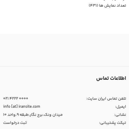
تعداد نمایش ها (431)
اطلاعات تماس
تلفن تماس ایران سایت:
021 4222 0000
ایمیل:
info [at] iransite.com
نشانی:
میدان ونک،برج نگار،طبقه 9،واحد 10
تیکت پشتیبانی:
ثبت درخواست