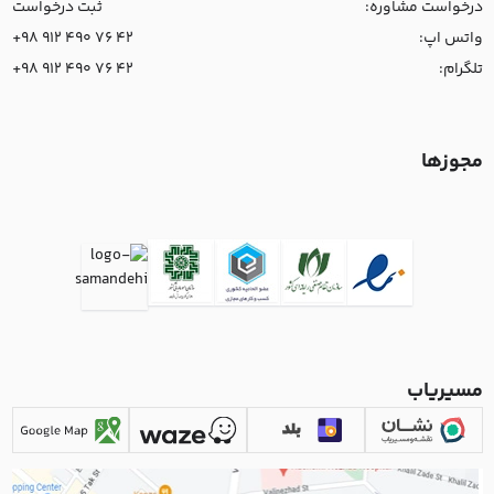
درخواست مشاوره:
ثبت درخواست
واتس اپ:
+98 912 490 76 42
تلگرام:
+98 912 490 76 42
مجوزها
مسیریاب