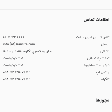
اطلاعات تماس
تلفن تماس ایران سایت:
021 4222 0000
ایمیل:
info [at] iransite.com
نشانی:
میدان ونک،برج نگار،طبقه 9،واحد 10
تیکت پشتیبانی:
ثبت درخواست
درخواست مشاوره:
ثبت درخواست
واتس اپ:
+98 912 490 76 42
تلگرام:
+98 912 490 76 42
مجوزها