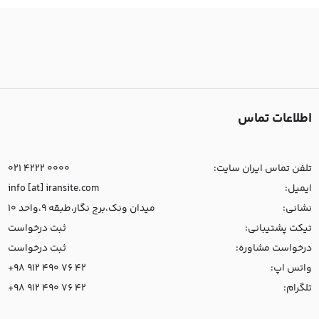
اطلاعات تماس
تلفن تماس ایران سایت:
021 4222 0000
ایمیل:
info [at] iransite.com
نشانی:
میدان ونک،برج نگار،طبقه 9،واحد 10
تیکت پشتیبانی:
ثبت درخواست
درخواست مشاوره:
ثبت درخواست
واتس اپ:
+98 912 490 76 42
تلگرام:
+98 912 490 76 42