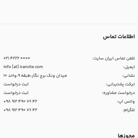
اطلاعات تماس
تلفن تماس ایران سایت:
021 4222 0000
ایمیل:
info [at] iransite.com
نشانی:
میدان ونک،برج نگار،طبقه 9،واحد 10
تیکت پشتیبانی:
ثبت درخواست
درخواست مشاوره:
ثبت درخواست
واتس اپ:
+98 912 490 76 42
تلگرام:
+98 912 490 76 42
مجوزها