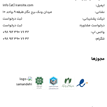
ایمیل:
info [at] iransite.com
نشانی:
میدان ونک،برج نگار،طبقه 9،واحد 10
تیکت پشتیبانی:
ثبت درخواست
درخواست مشاوره:
ثبت درخواست
واتس اپ:
+98 912 490 76 42
تلگرام:
+98 912 490 76 42
مجوزها