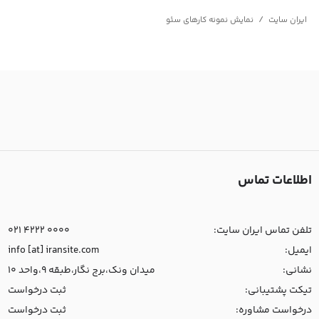
/
ایران سایت
نمایش نمونه کارهای سئو
اطلاعات تماس
تلفن تماس ایران سایت:
021 4222 0000
ایمیل:
info [at] iransite.com
نشانی:
میدان ونک،برج نگار،طبقه 9،واحد 10
تیکت پشتیبانی:
ثبت درخواست
درخواست مشاوره:
ثبت درخواست