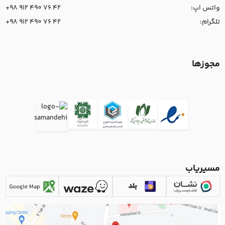
واتس اپ:
+98 912 490 76 42
تلگرام:
+98 912 490 76 42
مجوزها
مسیریاب