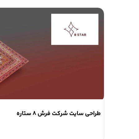
طراحی سایت شرکت فرش 8 ستاره
گروه 8StarCarpet بزرگترین عضو گروه صنعتی