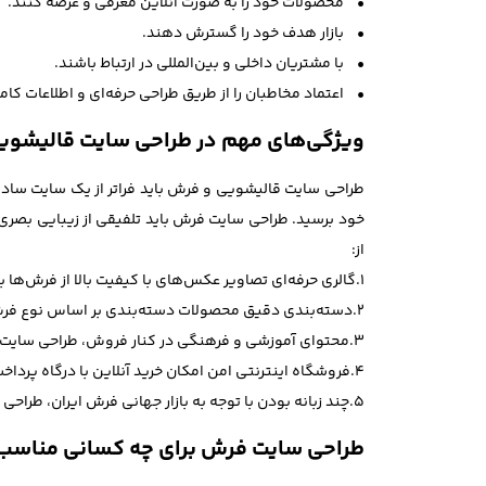
• محصولات خود را به صورت آنلاین معرفی و عرضه کنند.
• بازار هدف خود را گسترش دهند.
• با مشتریان داخلی و بین‌المللی در ارتباط باشند.
• اعتماد مخاطبان را از طریق طراحی حرفه‌ای و اطلاعات کام
ویژگی‌های مهم در طراحی سایت قالیشوی
طراحی سایت قالیشویی و فرش باید فراتر از یک سایت ساده
خود برسید. طراحی سایت فرش باید تلفیقی از زیبایی بصری، 
از:
1.گالری حرفه‌ای تصاویر عکس‌های با کیفیت بالا از فرش‌ها با امکان بزرگ‌نمایی جزئیات، تجربه‌ای شبیه به بازدید حضوری ایجاد می‌کند.
2.دسته‌بندی دقیق محصولات دسته‌بندی بر اساس نوع فرش (دستباف، ماشینی)، طرح، اندازه، قیمت و منطقه تولید باعث سهولت در جست‌وجو برای کاربر می‌شود.
3.محتوای آموزشی و فرهنگی در کنار فروش، طراحی سایت فرش می‌تواند شامل مقالاتی درباره تاریخچه فرش ایرانی، روش‌های نگهداری، تشخیص اصل بودن فرش و غیره باشد.
4.فروشگاه اینترنتی امن امکان خرید آنلاین با درگاه پرداخت امن و پیگیری سفارش، از دیگر نیازهای اساسی یک سایت فرش است.
5.چند زبانه بودن با توجه به بازار جهانی فرش ایران، طراحی سایت فرش به صورت چند زبانه (فارسی، انگلیسی، عربی و...) بسیار کاربردی و موثر است.
طراحی سایت فرش برای چه کسانی مناسب