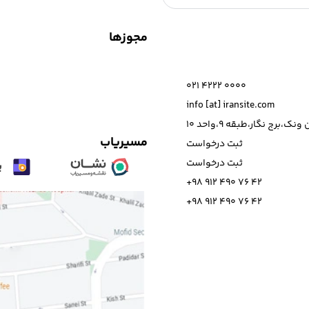
و شیوه های طراحی برای ارائه
مجوزها
021 4222 0000
info [at] iransite.com
نک،برج نگار،طبقه 9،واحد 10
مسیریاب
ثبت درخواست
ثبت درخواست
+98 912 490 76 42
+98 912 490 76 42