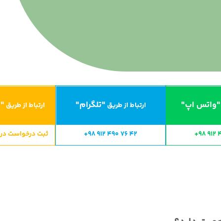
"واتس اپ"
"تلگرام"
"ا
ارتباط از طریق
ارتباط از طریق
+98 912 
+98 912 490 76 42
ثبت درخواست در CRM ایران سایت