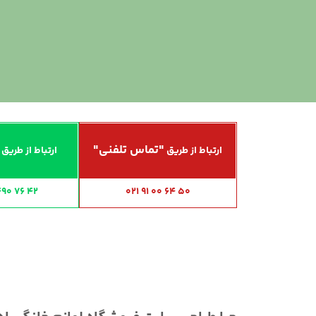
"تماس تلفنی"
ارتباط از طریق
ارتباط از طریق
490 76 42
021 91 00 64 50