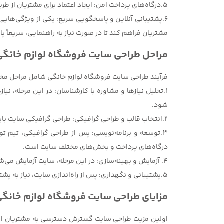
5.درگاه‌های پرداخت امن: ایجاد اعتماد برای مشتریان از طریق فراهم کردن درگاه‌های پرداخت معتبر و ایمن یکی از نکات کلیدی در طراحی سایت فروشگاه لوازم خانگی است.
6.پشتیبانی آنلاین و پاسخگویی سریع: یکی از ویژگی‌هایی 
مشتریان فراهم کند تا در صورت نیاز به راهنمایی، سریعاً پ
مراحل طراحی سایت فروشگاه لوازم خانگی
فرآیند طراحی سایت فروشگاه لوازم خانگی شامل مراحل مختل
1.تحلیل نیازها و مشاوره با کارشناسان: در این مرحله،
شود.
2.انتخاب قالب و طراحی گرافیکی: طراحی گرافیکی سایت باید به‌گونه‌ای باشد که برند شما را به‌خوبی نشان دهد. در این مرحله، قالب سایت انتخاب می‌شود و طراحی‌های گرافیکی انجام می‌گیرد.
درگاه‌های پرداخت و بخش‌های مختلف سایت است.
4. آزمایش و بهینه‌سازی: در این مرحله، سایت آزمایش می‌شود تا اطمینان حاصل شود که تمام عملکردها به‌درستی کار می‌کنند. همچنین سرعت بارگذاری سایت بررسی و بهینه‌سازی می‌شود.
5.پشتیبانی و نگهداری: پس از راه‌اندازی سایت، نیاز به پشتیبانی فنی و به‌روزرسانی‌های دوره‌ای وجود دارد تا سایت شما همواره به‌روز و کارآمد باقی بماند.
مزایای طراحی سایت فروشگاه لوازم خانگ
اولین مزیت طراحی سایت گسترش دسترسی به مشتریان است.