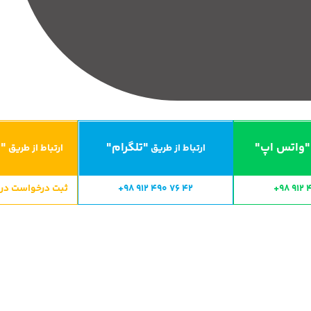
"واتس اپ"
"تلگرام"
"ا
ارتباط از طریق
ارتباط از طریق
+98 912 
+98 912 490 76 42
ثبت درخواست در CRM ایران سایت