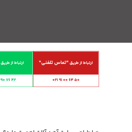
"تماس تلفنی"
ارتباط از طریق
ارتباط از طریق
490 76 42
021 91 00 64 50