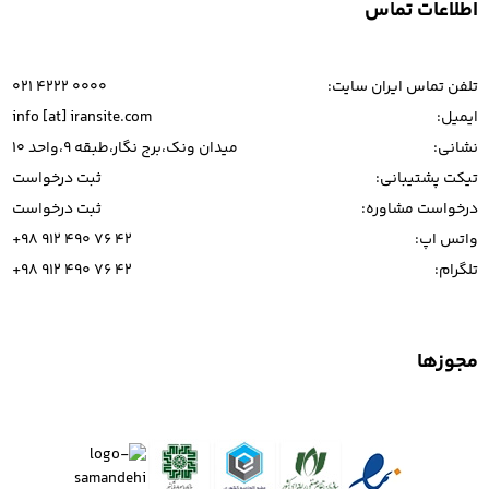
اطلاعات تماس
تلفن تماس ایران سایت:
021 4222 0000
ایمیل:
info [at] iransite.com
نشانی:
میدان ونک،برج نگار،طبقه 9،واحد 10
تیکت پشتیبانی:
ثبت درخواست
درخواست مشاوره:
ثبت درخواست
واتس اپ:
+98 912 490 76 42
تلگرام:
+98 912 490 76 42
مجوزها