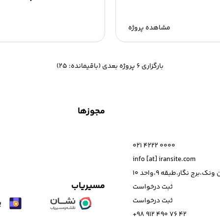
مشاهده پروژه
گروه تجهیزات پزشکی رئوف به عن
پزشکی، همراه با تکنولوژی‌های ر
خود را...
بارگزاری 6 پروژه بعدی (باقیمانده: 25)
مجوزها
021 4222 0000
info [at] iransite.com
نک،برج نگار،طبقه 9،واحد 10
مسیریاب
ثبت درخواست
ثبت درخواست
+98 912 490 76 42