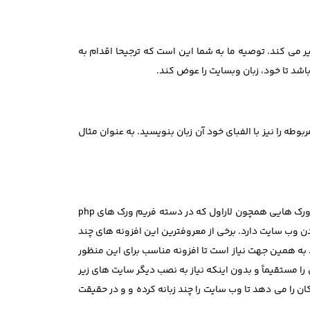
دهند که زبان وب سایت با توجه به IP کاربر ورودی به وب سایت، تغییر می کند. توصیه ما به شما این است که ترجیحا اقدام به
باشد تا خود، زبان وبسایت را عوض کند.
بوطه را نیز با الفبای خود آن زبان بنویسید. به عنوان مثال
به طور کلی برای طراحی سایت چند زبانه، سیستم های مدیریت محتوای مختلف همچون وردپرس و جوملا وجود دارند. علاوه بر این، فریم ورک هایی همچون لاراول که در دسته فریم ورک های php
دن وب سایت دارد. برخی از معروفترین این افزونه های چند
 را به دست نمی دهد. به همین جهت نیاز است تا افزونه مناسب برای این منظور
سایت وردپرس را مستقیماً و بدون اینکه نیاز به نصب دیگر سایت های زیر
کردن سایت وردپرس نیز Polylang است. این افزونه به شما این امکان را می دهد تا وب سایت را چند زبانه کرده و و در حقیقت