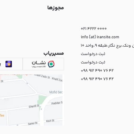
مجوزها
021 4222 0000
info [at] iransite.com
نک،برج نگار،طبقه 9،واحد 10
مسیریاب
ثبت درخواست
ثبت درخواست
+98 912 490 76 42
+98 912 490 76 42