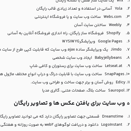
1.
Wix
یک سایت ساز فلش با نسخه رایگان
2.
Yola
آسانی در استفاده و تعداد زیادی قالب رایگان
3.
Webs.com
ساخت وب سایت و یا فروشگاه اینترنتی
4.
Weebly
ساختن سایت آسان
5.
Shopify
فروشگاه ساز رایگان، راه اندازی فروشگاه آنلاین به آسانی
6.
Google Pages
ویرایشگر
WYSIWYG
7.
Jimdo
یک ویرایشگر ساده
ajax
وب سایت که قابلیت کپی طرح از سایت ها
8.
Babyjellybeans
ایجاد وب سایت شخصی
9.
Letseat.at
ساخت وب سایت برای رستوران و کافی شاپ
10.
SnapPages
ساخت وب سایت با قابلیت دراگ و دراپ انواع مختلف ماژول ها
11.
Edicy
روش آسان و برتر جهت ساخت و طراحی وب سایت
.
12.
Sauropol
ساخت بلاگ، صفحات متنی، گالری مدیا
وب سایت برای یافتن عکس ها و تصاویر رایگان
5
1.
Dreamstime
قسمتی جهت تصاویر رایگان دارد که می توانید تصاویر رایگان 
2.
LogoInstant
دانلود و دریافت لوگوهای
web2
به صورت روزانه و هفتگی