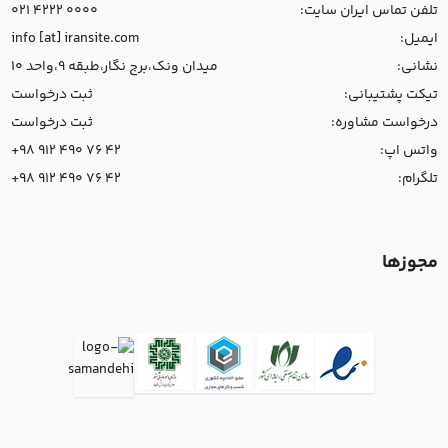
تلفن تماس ایران سایت:
021 4222 0000
ایمیل:
info [at] iransite.com
نشانی:
میدان ونک،برج نگار،طبقه 9،واحد 10
تیکت پشتیبانی:
ثبت درخواست
درخواست مشاوره:
ثبت درخواست
واتس اپ:
+98 912 490 76 42
تلگرام:
+98 912 490 76 42
مجوزها