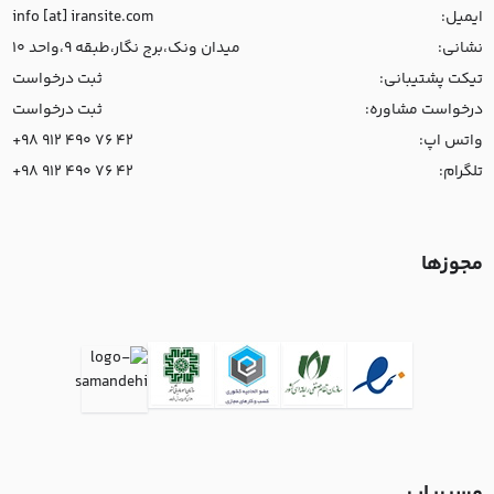
ایمیل:
info [at] iransite.com
نشانی:
میدان ونک،برج نگار،طبقه 9،واحد 10
تیکت پشتیبانی:
ثبت درخواست
درخواست مشاوره:
ثبت درخواست
واتس اپ:
+98 912 490 76 42
تلگرام:
+98 912 490 76 42
مجوزها
مسیریاب