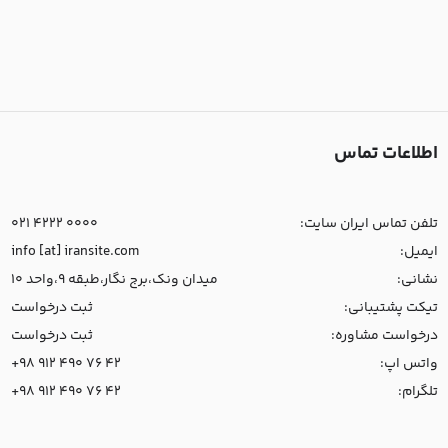
اطلاعات تماس
تلفن تماس ایران سایت:
021 4222 0000
ایمیل:
info [at] iransite.com
نشانی:
میدان ونک،برج نگار،طبقه 9،واحد 10
تیکت پشتیبانی:
ثبت درخواست
درخواست مشاوره:
ثبت درخواست
واتس اپ:
+98 912 490 76 42
تلگرام:
+98 912 490 76 42