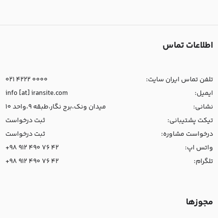
اطلاعات تماس
تلفن تماس ایران سایت:
021 4222 0000
ایمیل:
info [at] iransite.com
نشانی:
میدان ونک،برج نگار،طبقه 9،واحد 10
تیکت پشتیبانی:
ثبت درخواست
درخواست مشاوره:
ثبت درخواست
واتس اپ:
+98 912 490 76 42
تلگرام:
+98 912 490 76 42
مجوزها