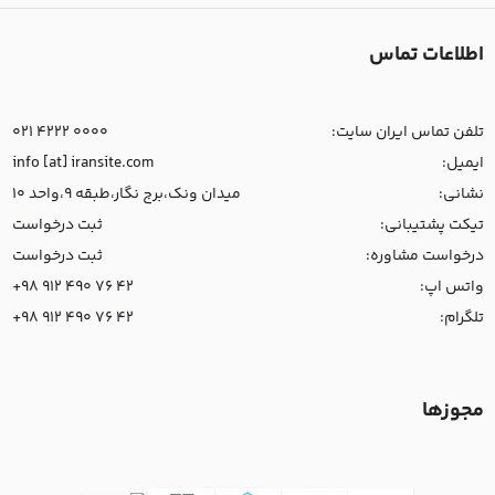
اطلاعات تماس
تلفن تماس ایران سایت:
021 4222 0000
ایمیل:
info [at] iransite.com
نشانی:
میدان ونک،برج نگار،طبقه 9،واحد 10
تیکت پشتیبانی:
ثبت درخواست
درخواست مشاوره:
ثبت درخواست
واتس اپ:
+98 912 490 76 42
تلگرام:
+98 912 490 76 42
مجوزها