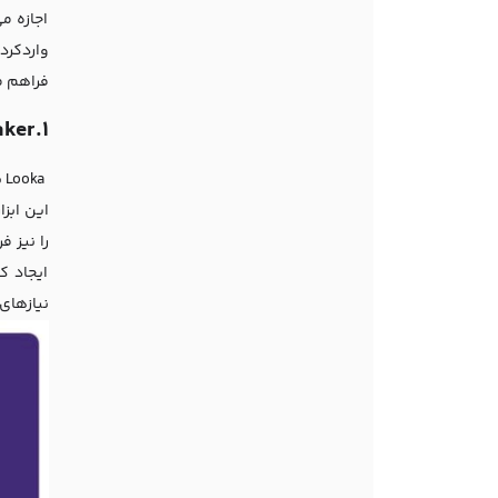
اجازه م
واردکردن
فراهم م
1.Looka Logo Maker
a
این ابزا
ایجاد ک
نیازهای 