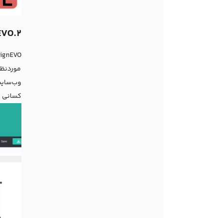
2.DesignEVO
موردنظر 
کسانی که