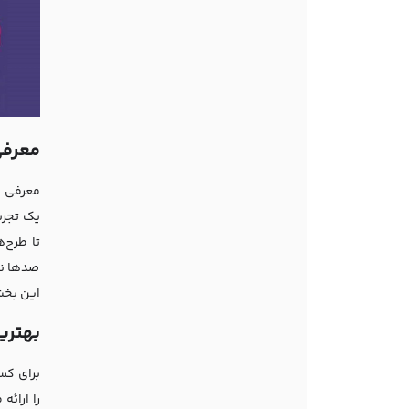
معرف
معرفی ه
یک تجرب
تا طرح‌ه
صدها نمو
این بخش
بهتری
برای کس