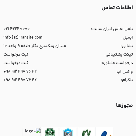
اطلاعات تماس
تلفن تماس ایران سایت:
021 4222 0000
ایمیل:
info [at] iransite.com
نشانی:
میدان ونک،برج نگار،طبقه 9،واحد 10
تیکت پشتیبانی:
ثبت درخواست
درخواست مشاوره:
ثبت درخواست
واتس اپ:
+98 912 490 76 42
تلگرام:
+98 912 490 76 42
مجوزها