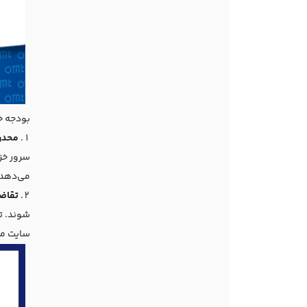
بودجه خ
محدودیت 
سرور خز
می‌دهد 
تقاضای خز
شوند. ت
سایت م