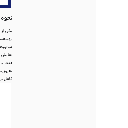
نحوه 
یکی از 
بهینه‌سازی Crawl Budget یکی از ج
موتورها
نمایش د
به‌روزر
کامل بر