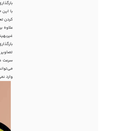
بارگذار
با این ح
کردن تع
علاوه بر
غیربهین
تصاویر 
سرعت دا
می‌توان
وارد نم