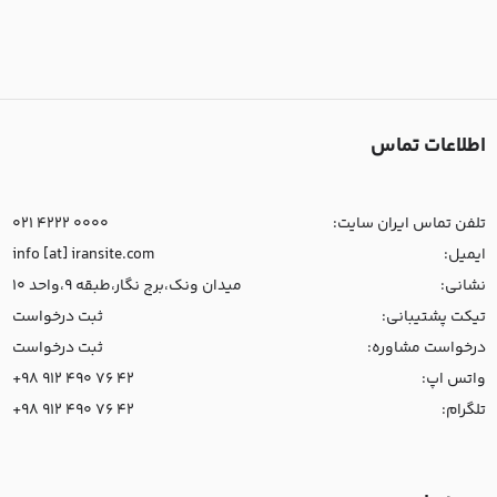
اطلاعات تماس
تلفن تماس ایران سایت:
021 4222 0000
ایمیل:
info [at] iransite.com
نشانی:
میدان ونک،برج نگار،طبقه 9،واحد 10
تیکت پشتیبانی:
ثبت درخواست
درخواست مشاوره:
ثبت درخواست
واتس اپ:
+98 912 490 76 42
تلگرام:
+98 912 490 76 42