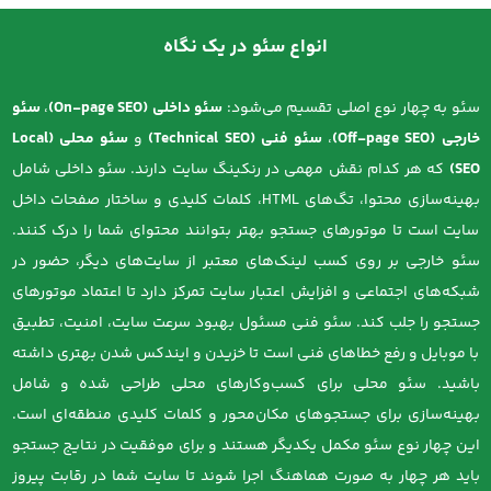
بیشتر روی محتوا و تجربه کاربری تمرکز دارد. بنابراین تعادل بین
لینک‌سازی، AEO/GEO، و محتوا ضروری است .
انواع سئو در یک نگاه
سئو به چهار نوع اصلی تقسیم می‌شود:
سئو داخلی (On-page SEO)
،
سئو
خارجی (Off-page SEO)
،
سئو فنی (Technical SEO)
و
سئو محلی (Local
SEO)
که هر کدام نقش مهمی در رنکینگ سایت دارند. سئو داخلی شامل
بهینه‌سازی محتوا، تگ‌های HTML، کلمات کلیدی و ساختار صفحات داخل
سایت است تا موتورهای جستجو بهتر بتوانند محتوای شما را درک کنند.
سئو خارجی بر روی کسب لینک‌های معتبر از سایت‌های دیگر، حضور در
شبکه‌های اجتماعی و افزایش اعتبار سایت تمرکز دارد تا اعتماد موتورهای
جستجو را جلب کند. سئو فنی مسئول بهبود سرعت سایت، امنیت، تطبیق
با موبایل و رفع خطاهای فنی است تا خزیدن و ایندکس شدن بهتری داشته
باشید. سئو محلی برای کسب‌وکارهای محلی طراحی شده و شامل
بهینه‌سازی برای جستجوهای مکان‌محور و کلمات کلیدی منطقه‌ای است.
این چهار نوع سئو مکمل یکدیگر هستند و برای موفقیت در نتایج جستجو
باید هر چهار به صورت هماهنگ اجرا شوند تا سایت شما در رقابت پیروز