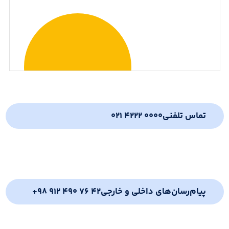
تماس تلفنی
021 4222 0000
پیام‌رسان‌های داخلی و خارجی
+98 912 490 76 42