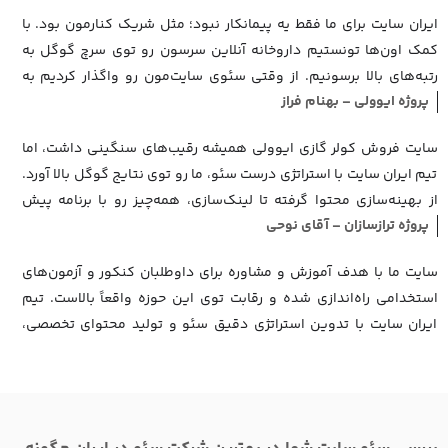
این تیم متعهد کاملاً راضی هستیم
ایران سایت برای ما فقط یه پیمانکار نبود؛ مثل شریک کنارمون بود. با
کمک اون‌ها تونستیم داروخانه آنلاین سرسون رو توی سرچ گوگل به
رتبه‌های بالا برسونیم. از وقتی سئوی سایت‌مون رو واگذار کردیم به
پروژه ایوولی – بهنام فراز
ایران سایت، فروش اینترنتی‌مون رشد قابل توجهی داشته
سایت فروش کولر گازی ایوولی همیشه رقیب‌های سنگینی داشت، اما
تیم ایران سایت با استراتژی درست سئو، ما رو توی نتایج گوگل بالا آورد.
از بهینه‌سازی محتوا گرفته تا لینک‌سازی، همه‌چیز رو با برنامه پیش
پروژه ترازسازان – آقای نوحی
بردن. واقعاً راضی‌ایم از همکاری‌مون
سایت ما با هدف آموزش و مشاوره برای داوطلبان کنکور و آزمون‌های
استخدامی راه‌اندازی شده و رقابت توی این حوزه واقعاً بالاست. تیم
ایران سایت با تدوین استراتژی دقیق سئو و تولید محتوای تخصصی،
باعث شد در مدت کوتاهی روی کلمات کلیدی مهمی مثل "سوالات پرتکرار
کنکور تجربی" و "آزمون استخدامی بانک کشاورزی" به صفحه اول گوگل
برسیم. ما الآن روی چندین کلمه کلیدی آموزشی دیگه هم رتبه‌ عالی
داریم و ورودی‌هامون از گوگل رشد چشم‌گیری داشته. پشتیبانی