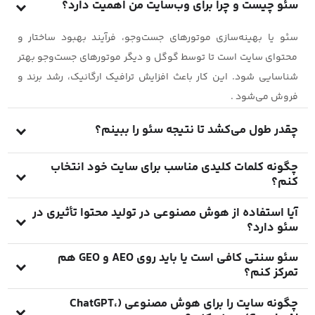
سئو چیست و چرا برای وب‌سایت من اهمیت دارد؟
سئو یا بهینه‌سازی موتورهای جست‌وجو، فرآیند بهبود ساختار و
محتوای سایت است تا توسط گوگل و دیگر موتورهای جست‌وجو بهتر
شناسایی شود. این کار باعث افزایش ترافیک ارگانیک، رشد برند و
فروش می‌شود .
چقدر طول می‌کشد تا نتیجه سئو را ببینم؟
با توجه به رقابت، کیفیت محتوا و ساختار سایت، معمولاً ۳ تا ۶ ماه
چگونه کلمات کلیدی مناسب برای سایت خود انتخاب
کنم؟
زمان لازم است تا شاهد رشد قابل توجه در رتبه و بازدید باشید .
از ابزارهایی مثل Google Trends، Semrush یا Ahrefs استفاده کنید.
آیا استفاده از هوش مصنوعی در تولید محتوا تأثیری در
سئو دارد؟
باید ترکیبی از کلمات کوتاه (short‑tail) و بلند (long‑tail) انتخاب
شود تا دید و نرخ تبدیل مناسب را پوشش دهند.
بله. AI کمک می‌کند محتوا را سریع‌تر تولید کنید اما باید بررسی دقیق
سئو سنتی کافی است یا باید روی AEO و GEO هم
تمرکز کنم؟
انجام شود تا از «spam content» و اطلاعات غیر دقیق جلوگیری شود.
کیفیت، صحت و تجربه کاربر (E‑E‑A‑T) اهمیت دارد.
دنیای AI محور نیازمند AEO (Answer Engine Optimization) و GEO
چگونه سایت را برای هوش مصنوعی (ChatGPT،