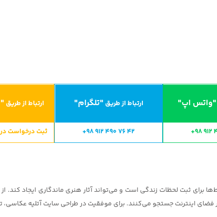
"واتس اپ"
"تلگرام"
"ا
ارتباط از طریق
ارتباط از طریق
+98 912 
+98 912 490 76 42
ثبت درخواست در CRM ایران سایت