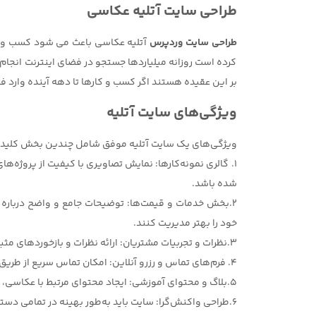
طراحی سایت آتلیه عکاسی
طراحی سایت وردپرس
آتلیه عکاسی باعث می شود کسب و کار
کرده است روزانه میلیاردها جستجو در فضای اینترنت انجا
بر این عقیده هستند اگر کسب و کارها تا دهه آینده وارد فض
ویژگی‌های سایت آتلیه
ویژگی‌های یک سایت آتلیه موفق شامل چندین بخش کلیدی
1. گالری نمونه‌کارها: نمایش تصاویری با کیفیت از پروژه‌ها
شده باشد.
2.بخش خدمات و قیمت‌ها: توضیحات جامع و واضح درباره 
خود را بهتر مدیریت کنند.
3.نظرات و تجربیات مشتریان: ارائه نظرات و بازخوردهای مثبت از مشتریان قبلی، اعتبار و اعتماد به آتلیه را افزایش می‌دهد و به جذب مشتریان جدید کمک می‌کند.
4. فرم‌های تماس و رزرو آنلاین: امکان تماس سریع از طریق فرم‌ها و رزرو آنلاین برای خدمات، باعث راحتی و تسهیل در فرآیند ارتباط با آتلیه می‌شود.
5.بلاگ و محتوای آموزشی: ایجاد محتوای مرتبط با عکاسی، نکات و راهنمایی‌ها، به جذب ترافیک بیشتر و افزایش اعتبار سایت کمک می‌کند.
6.طراحی واکنش‌گرا: سایت باید به‌طور بهینه در تمامی دستگاه‌ها، از جمله موبایل و تبلت، نمایش داده شود تا تجربه کاربری بهتری فراهم کند.