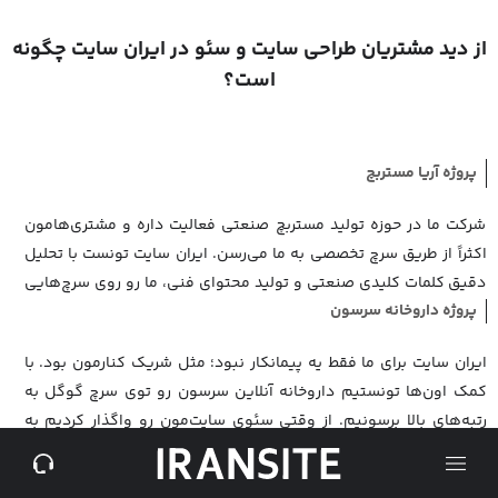
از دید مشتریان طراحی سایت و سئو در ایران سایت چگونه
است؟
پروژه آریا مستربچ
شرکت ما در حوزه تولید مستربچ صنعتی فعالیت داره و مشتری‌هامون
اکثراً از طریق سرچ تخصصی به ما می‌رسن. ایران سایت تونست با تحلیل
دقیق کلمات کلیدی صنعتی و تولید محتوای فنی، ما رو روی سرچ‌هایی
پروژه داروخانه سرسون
مثل "مستربچ" و "مستربچ مشکی" به صفحه اول برسونه. از همکاری با
این تیم متعهد کاملاً راضی هستیم
ایران سایت برای ما فقط یه پیمانکار نبود؛ مثل شریک کنارمون بود. با
کمک اون‌ها تونستیم داروخانه آنلاین سرسون رو توی سرچ گوگل به
رتبه‌های بالا برسونیم. از وقتی سئوی سایت‌مون رو واگذار کردیم به
پروژه ایوولی – بهنام فراز
ایران سایت، فروش اینترنتی‌مون رشد قابل توجهی داشته