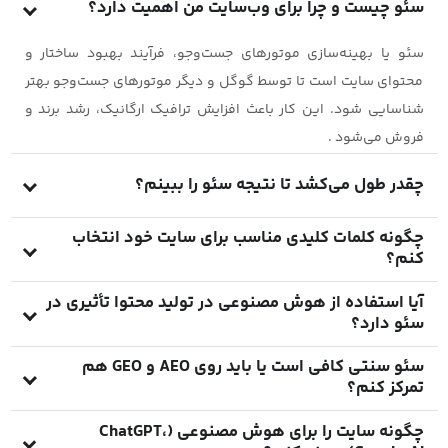
سئو چیست و چرا برای وب‌سایت من اهمیت دارد؟
سئو یا بهینه‌سازی موتورهای جست‌وجو، فرآیند بهبود ساختار و
محتوای سایت است تا توسط گوگل و دیگر موتورهای جست‌وجو بهتر
شناسایی شود. این کار باعث افزایش ترافیک ارگانیک، رشد برند و
فروش می‌شود .
چقدر طول می‌کشد تا نتیجه سئو را ببینم؟
با توجه به رقابت، کیفیت محتوا و ساختار سایت، معمولاً ۳ تا ۶ ماه
چگونه کلمات کلیدی مناسب برای سایت خود انتخاب
کنم؟
زمان لازم است تا شاهد رشد قابل توجه در رتبه و بازدید باشید .
از ابزارهایی مثل Google Trends، Semrush یا Ahrefs استفاده کنید.
آیا استفاده از هوش مصنوعی در تولید محتوا تأثیری در
سئو دارد؟
باید ترکیبی از کلمات کوتاه (short‑tail) و بلند (long‑tail) انتخاب
شود تا دید و نرخ تبدیل مناسب را پوشش دهند.
بله. AI کمک می‌کند محتوا را سریع‌تر تولید کنید اما باید بررسی دقیق
سئو سنتی کافی است یا باید روی AEO و GEO هم
تمرکز کنم؟
انجام شود تا از «spam content» و اطلاعات غیر دقیق جلوگیری شود.
کیفیت، صحت و تجربه کاربر (E‑E‑A‑T) اهمیت دارد.
دنیای AI محور نیازمند AEO (Answer Engine Optimization) و GEO
چگونه سایت را برای هوش مصنوعی (ChatGPT،