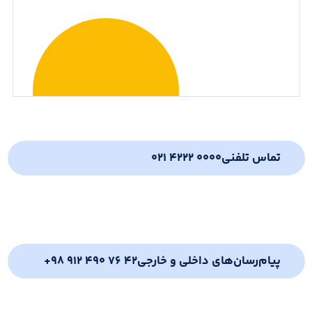
تماس تلفنی
021 4222 0000
پیام‌رسان‌های داخلی و خارجی
+98 912 490 76 42