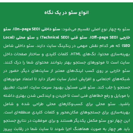
بیشتر روی محتوا و تجربه کاربری تمرکز دارد. بنابراین تعادل بین
لینک‌سازی، AEO/GEO، و محتوا ضروری است .
انواع سئو در یک نگاه
سئو به چهار نوع اصلی تقسیم می‌شود:
سئو داخلی (On-page SEO)
،
سئو
خارجی (Off-page SEO)
،
سئو فنی (Technical SEO)
و
سئو محلی (Local
SEO)
که هر کدام نقش مهمی در رنکینگ سایت دارند. سئو داخلی شامل
بهینه‌سازی محتوا، تگ‌های HTML، کلمات کلیدی و ساختار صفحات داخل
سایت است تا موتورهای جستجو بهتر بتوانند محتوای شما را درک کنند.
سئو خارجی بر روی کسب لینک‌های معتبر از سایت‌های دیگر، حضور در
شبکه‌های اجتماعی و افزایش اعتبار سایت تمرکز دارد تا اعتماد موتورهای
جستجو را جلب کند. سئو فنی مسئول بهبود سرعت سایت، امنیت، تطبیق
با موبایل و رفع خطاهای فنی است تا خزیدن و ایندکس شدن بهتری داشته
باشید. سئو محلی برای کسب‌وکارهای محلی طراحی شده و شامل
بهینه‌سازی برای جستجوهای مکان‌محور و کلمات کلیدی منطقه‌ای است.
این چهار نوع سئو مکمل یکدیگر هستند و برای موفقیت در نتایج جستجو
باید هر چهار به صورت هماهنگ اجرا شوند تا سایت شما در رقابت پیروز